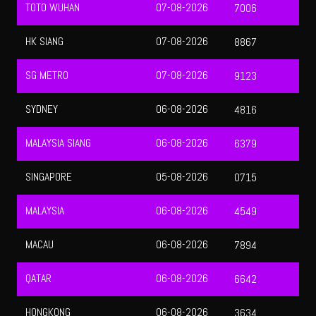
TOTO WUHAN
07-08-2026
7006
HK SIANG
07-08-2026
8867
SG METRO
07-08-2026
9123
SYDNEY
06-08-2026
4816
MALAYSIA SIANG
06-08-2026
6379
SINGAPORE
05-08-2026
0715
MALAYSIA
06-08-2026
4549
MACAU
06-08-2026
7894
QATAR
06-08-2026
6642
HONGKONG
06-08-2026
3634