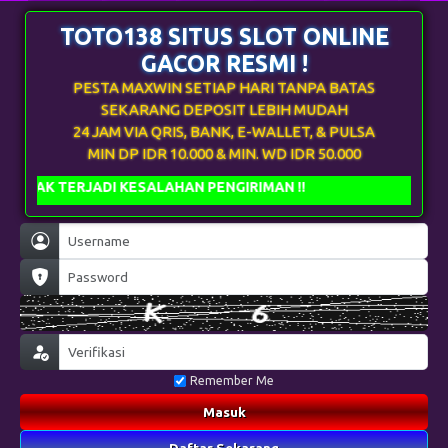
TOTO138 SITUS SLOT ONLINE
GACOR RESMI !
PESTA MAXWIN SETIAP HARI TANPA BATAS
SEKARANG DEPOSIT LEBIH MUDAH
24 JAM VIA QRIS, BANK, E-WALLET, & PULSA
MIN DP IDR 10.000 & MIN. WD IDR 50.000
DAK TERJADI KESALAHAN PENGIRIMAN !!
Remember Me
Masuk