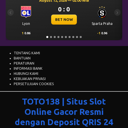
2:00 WIB
August 12, 2026 — 01:30 W
0 : 0
Previous
Next
BET NOW
Sparta Praha
SK Sturm Graz
-1
0.96
-0.5
0.95
TENTANG KAMI
BANTUAN
PERATURAN
INFORMASI BANK
HUBUNGI KAMI
KEBIJAKAN PRIVASI
PERSETUJUAN COOKIES
TOTO138 | Situs Slot
Online Gacor Resmi
dengan Deposit QRIS 24