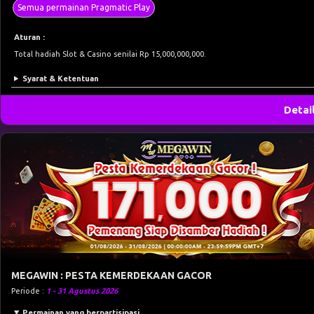
MEGAWIN : PESTA KEMERDEKAAN GACOR
Periode :
1 - 31 Agustus 2026
Permainan yang berpartisipasi
Mahjong Hit +
Mahjong Hit
Mahjong Hit 2
Crazy Mahjong
Supe
Aturan :
Total Pemenang 171,000.
Syarat & Ketentuan
Detai