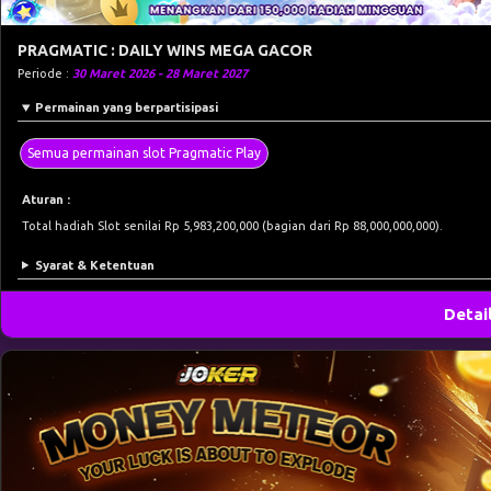
Aturan :
Total hadiah Slot senilai Rp 5,983,200,000 (bagian dari Rp 88,000,000,000).
Syarat & Ketentuan
Detai
JOKER : MONEY METEOR
Periode :
Event berlangsung setiap hari
Permainan yang berpartisipasi
Semua permainan slot JokerGaming