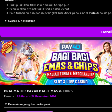
PRAGMATIC : PAY4D BAGI EMAS & CHIPS
Periode :
25 Maret - 31 Desember 2026
Permainan yang berpartisipasi
Semua permainan Pragmatic Play
Aturan :
Total hadiah Slot & Casino senilai Rp 15,000,000,000.
Syarat & Ketentuan
Detai